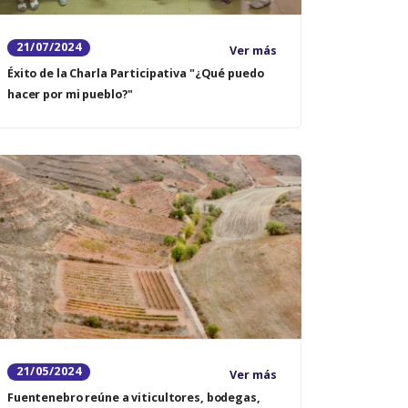
21/07/2024
Ver más
Éxito de la Charla Participativa "¿Qué puedo
hacer por mi pueblo?"
21/05/2024
Ver más
Fuentenebro reúne a viticultores, bodegas,