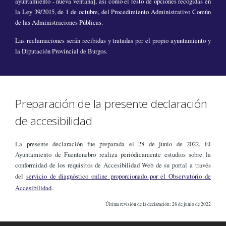
ayuntamiento - nueva ventana], así como el resto de opciones recogidas en
la Ley 39/2015, de 1 de octubre, del Procedimiento Administrativo Común
de las Administraciones Públicas.
Las reclamaciones serán recibidas y tratadas por el propio ayuntamiento y
la Diputación Provincial de Burgos.
Preparación de la presente declaración
de accesibilidad
La presente declaración fue preparada el 28 de junio de 2022. El
Ayuntamiento de Fuentenebro realiza periódicamente estudios sobre la
conformidad de los requisitos de Accesibilidad Web de su portal a través
del
servicio de diagnóstico online proporcionado por el Observatorio de
Accesibilidad
.
Última revisión de la declaración: 28 de junio de 2022