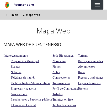
Pasar al contenido principal
Fuentenebro
Inicio
Mapa Web
Mapa Web
MAPA WEB DE FUENTENEBRO
Inicio
Ayuntamiento
Sede Electrónica
Turismo
Corporación Municipal
Normativa
Bares y restaurantes
Eventos
Plenos
Alojamientos
Noticias
Actas
Rutas
Teléfonos de interés
Convocatorias
Fiestas y tradiciones
Pueblos/ Juntas Administrativas
Transparencia
Lugares de interés
Empresas y negocios
Perfil de Contratante
Historia
Asociaciones
Tributos
Instalaciones y Servicios públicos
Trámites on-line
Información General
Tablón de anuncios